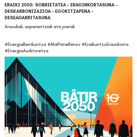
ERAIKI 2050: SOBRIETATEA – ERAGINKORTASUNA –
DESKARBONIZAZIOA – EGOKITZAPENA –
DESEAGARRITASUNA
Araudiak, esperientziak eta joerak
#EnergiaBerrikuntza #MaPrimeRénov #EraikuntzaIraunkorra
#EnergiaAuditoretza