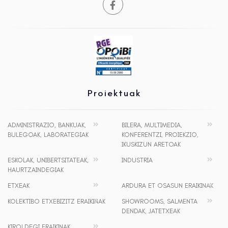
Proiektuak
ADMINISTRAZIO, BANKUAK,
BILERA, MULTIMEDIA,
BULEGOAK, LABORATEGIAK
KONFERENTZI, PROIEKZIO,
IKUSKIZUN ARETOAK
ESKOLAK, UNIBERTSITATEAK,
INDUSTRIA
HAURTZAINDEGIAK
ETXEAK
ARDURA ET OSASUN ERAIKINAK
KOLEKTIBO ETXEBIZITZ ERAIKINAK
SHOWROOMS, SALMENTA
DENDAK, JATETXEAK
KIROLDEGI ERAIKINAK