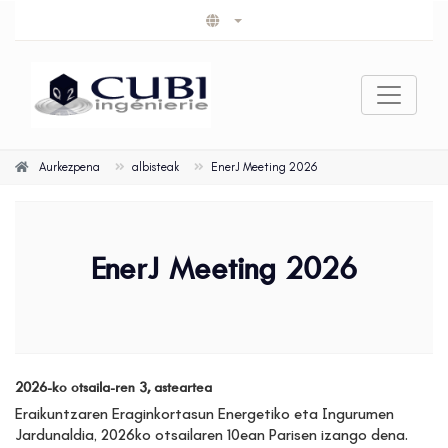
Aurkezpena
albisteak
EnerJ Meeting 2026
EnerJ Meeting 2026
2026-ko otsaila-ren 3, asteartea
Eraikuntzaren Eraginkortasun Energetiko eta Ingurumen
Jardunaldia, 2026ko otsailaren 10ean Parisen izango dena.