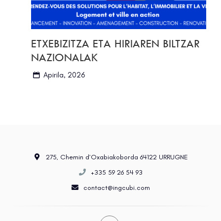
ETXEBIZITZA ETA HIRIAREN BILTZAR
NAZIONALAK
Apirila, 2026
275, Chemin d’Oxabiakoborda 64122 URRUGNE
+335 59 26 54 93
contact@ingcubi.com