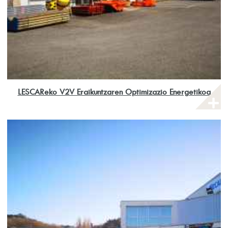
LESCAReko V2V Eraikuntzaren Optimizazio Energetikoa