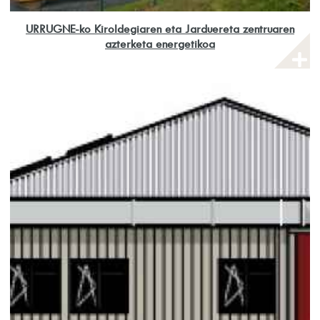
URRUGNE-ko Kiroldegiaren eta Jarduereta zentruaren
azterketa energetikoa