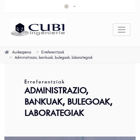
Aurkezpena
Erreferentziak
Administrazio, bankuak, bulegoak, laborategiak
Erreferentziak
ADMINISTRAZIO,
BANKUAK, BULEGOAK,
LABORATEGIAK