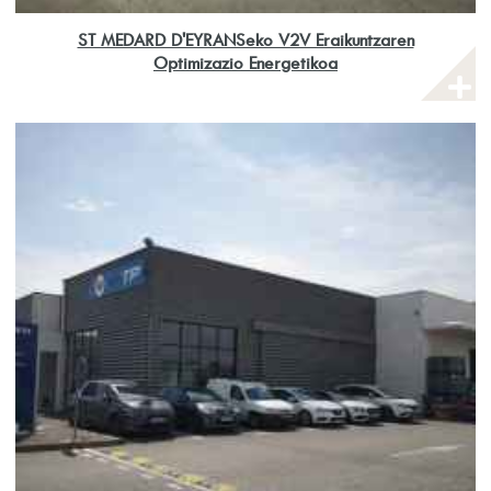
ST MEDARD D'EYRANSeko V2V Eraikuntzaren
Optimizazio Energetikoa