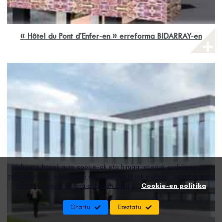
« Hôtel du Pont d’Enfer-en » erreforma BIDARRAY-en
Webgune honek gure cookie-ak eta hirugarrenenak erabiltzen ditu
zure nabigazio egokitzeko eta analitika lanak egiteko. Jarraituz gero,
ulertzen dugu erabilera onartzen duzula.
Cookie-en politika
Onartu
Ezeztatu