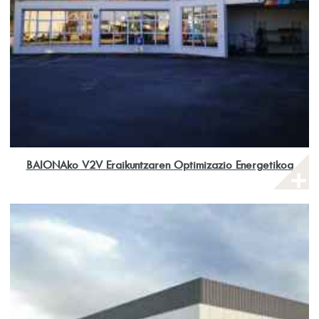
BAIONAko V2V Eraikuntzaren Optimizazio Energetikoa