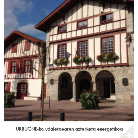
URRUGNE-ko udaletxearen azterketa energetikoa